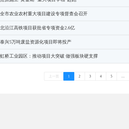
全市农业农村重大项目建设专项督查会召开
北沿江高铁项目获批省专项资金2.6亿
泰兴5万吨废盐资源化项目即将投产
虹桥工业园区：推动项目大突破 做强板块硬支撑
上一页
1
2
3
4
5
…