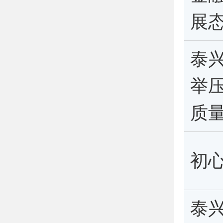
展
泰
举
质
初心
泰