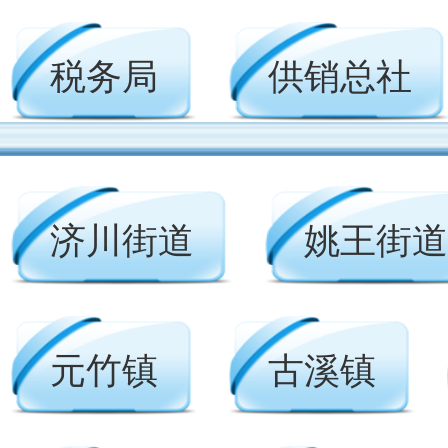
税务局
供销总社
济川街道
姚王街道
元竹镇
古溪镇