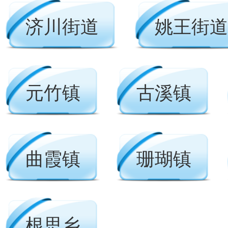
济川街道
姚王街道
元竹镇
古溪镇
曲霞镇
珊瑚镇
根思乡