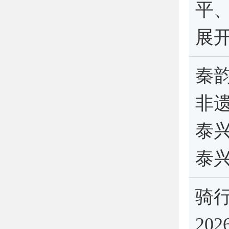
平
展
秦韵
非遗
泰
泰
骑
20