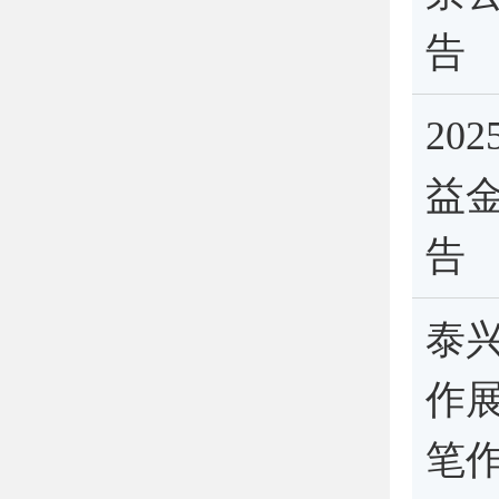
告
20
益
告
泰
作
笔