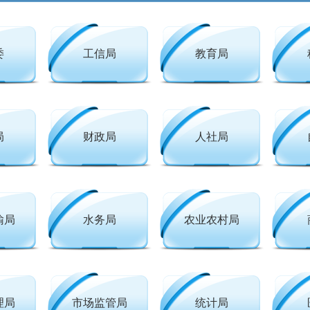
委
工信局
教育局
局
财政局
人社局
输局
水务局
农业农村局
理局
市场监管局
统计局