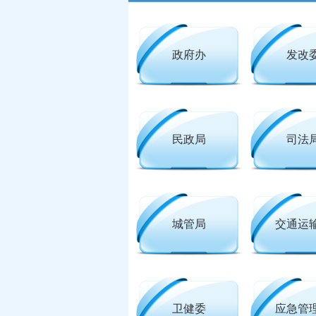
政府办
发改
民政局
司法
城管局
交通运
卫健委
应急管