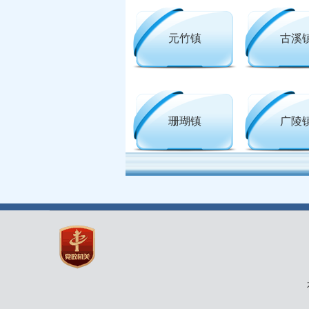
元竹镇
古溪
珊瑚镇
广陵