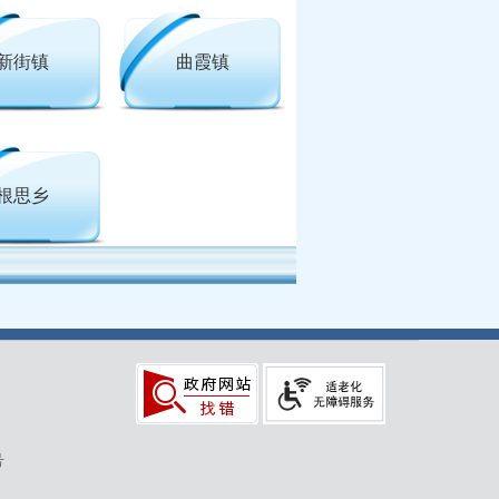
新街镇
曲霞镇
根思乡
号