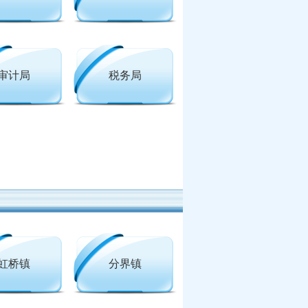
审计局
税务局
虹桥镇
分界镇