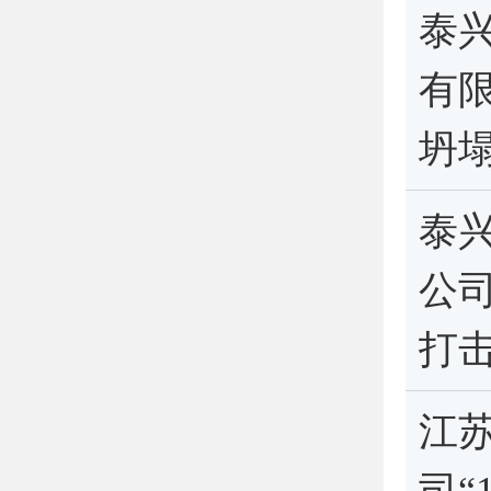
泰
有限
坍
泰
公司
打
江