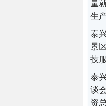
量
生
泰兴
景
技
泰
谈会
资总