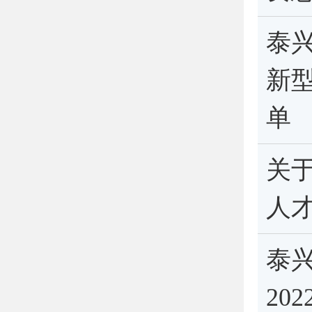
泰
新
单
关
人
泰
20