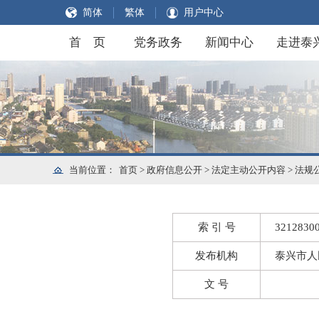
简体
繁体
用户中心
首 页
党务政务
新闻中心
走进泰
当前位置：
首页
>
政府信息公开
>
法定主动公开内容
>
法规
索 引 号
32128300
发布机构
泰兴市人
文 号