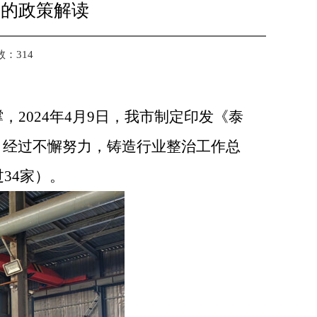
容的政策解读
数：
314
撑，
2024
年
4
月
9
日，我市制定印发《泰
。经过不懈努力，铸造行业整治工作总
过
34
家）。