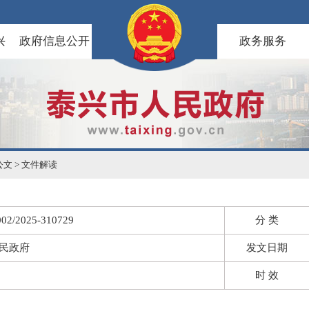
兴
政府信息公开
政务服务
公文
>
文件解读
02/2025-310729
分 类
民政府
发文日期
时 效