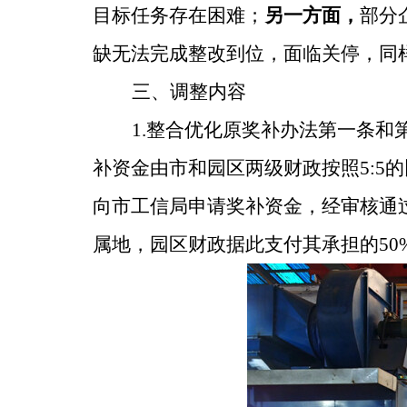
目标任务存在困难；
另一方面，
部分
缺无法完成整改到位，面临关停，同
三、调整内容
1.
整合优化原奖补办法第一条和
补资金由市和园区两级财政按照
5:5
的
向市工信局申请奖补资金，经审核通
属地，园区财政据此支付其承担的
50