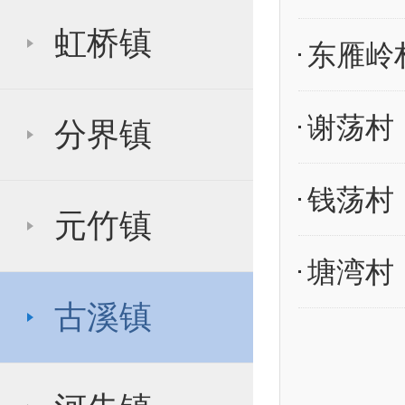
虹桥镇
东雁岭
谢荡村
分界镇
钱荡村
元竹镇
塘湾村
古溪镇