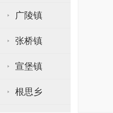
广陵镇
张桥镇
宣堡镇
根思乡