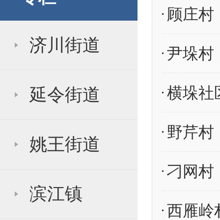
顾庄村
济川街道
尹垛村
横垛社
延令街道
野芹村
姚王街道
刁网村
滨江镇
西雁岭