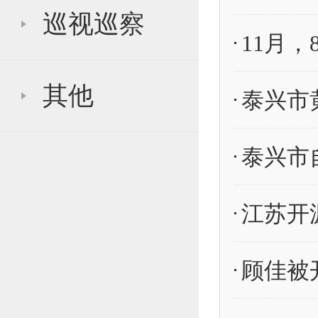
巡视巡察
11月
其他
顾佳被