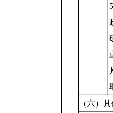
5
（六）其