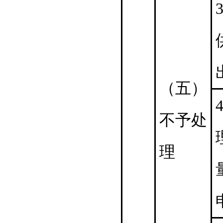
3
（五）
4
不予处
理