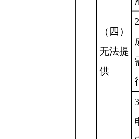
2
（四）
无法提
供
3