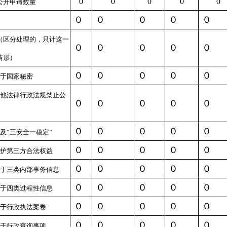
0
0
0
0
0
公开申请数量
０
０
０
０
０
（区分处理的，只计这一
０
０
０
０
０
情形）
０
０
０
０
０
于国家秘密
他法律行政法规禁止公
０
０
０
０
０
０
０
０
０
０
及
“
三安全一稳定
”
０
０
０
０
０
护第三方合法权益
０
０
０
０
０
于三类内部事务信息
０
０
０
０
０
于四类过程性信息
０
０
０
０
０
于行政执法案卷
０
０
０
０
０
于行政查询事项