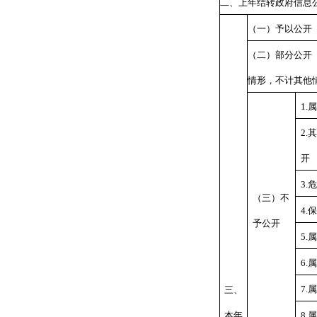
二、上年结转政府信息
（一）予以公开
（二）部分公开
情形，不计其他
1.
属
2.
其
开
3.
危
（三）不
4.
保
予公开
5.
属
6.
属
7.
属
三、
本年
8.
属