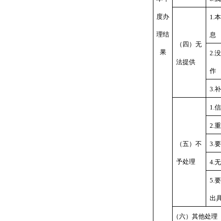
度办
1.
本
理结
息
（四）无
果
2.
没
法提供
作
3.
补
1.
信
2.
重
（五）不
3.
要
予处理
4.
无
5.
要
出
（六）其他处理