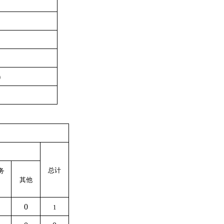
）
总计
务
其他
0
1