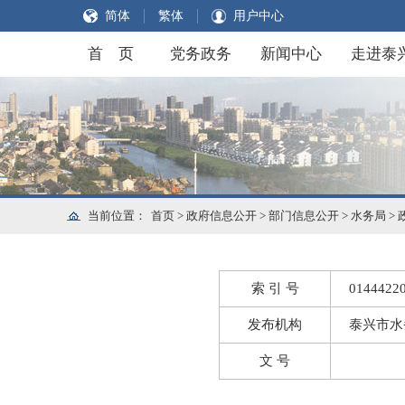
简体
繁体
用户中心
首 页
党务政务
新闻中心
走进泰
当前位置：
首页
>
政府信息公开
>
部门信息公开
>
水务局
>
索 引 号
01444220
发布机构
泰兴市水
文 号