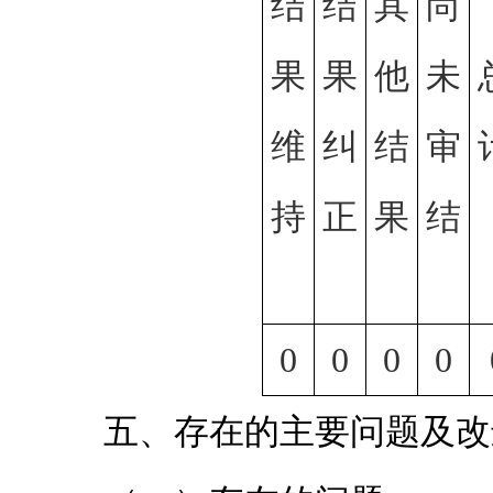
结
结
其
尚
果
果
他
未
维
纠
结
审
持
正
果
结
0
0
0
0
五、存在的主要问题及改