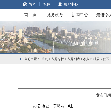
简体
繁体
用户中心
首 页
党务政务
新闻中心
走进泰
当前位置：
首页
>
专题专栏
>
专题列表
>
泰兴市村居（社区
发布日期：2
办公地址：黄坍村19组