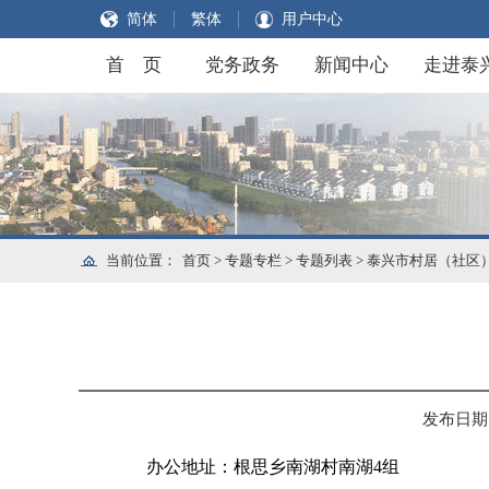
简体
繁体
用户中心
首 页
党务政务
新闻中心
走进泰
当前位置：
首页
>
专题专栏
>
专题列表
>
泰兴市村居（社区
发布日期：2
办公地址：根思乡南湖村南湖4组