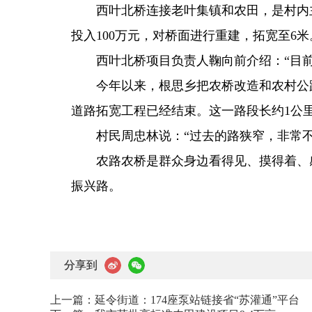
西叶北桥连接老叶集镇和农田，是村内主
投入100万元，对桥面进行重建，拓宽至6米
西叶北桥项目负责人鞠向前介绍：“目前已
今年以来，根思乡把农桥改造和农村公路
道路拓宽工程已经结束。这一路段长约1公
村民周忠林说：“过去的路狭窄，非常不
农路农桥是群众身边看得见、摸得着、感
振兴路。
分享到
上一篇：
延令街道：174座泵站链接省“苏灌通”平台